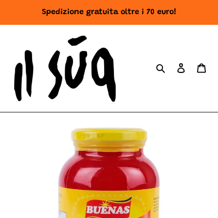
Vai
Spedizione gratuita oltre i 70 euro!
direttamente
ai
contenuti
Cerca
Accedi
Ca