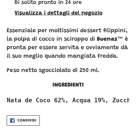
del
Di solito pronto in 24 ore
prodotto
Visualizza i dettagli del negozio
nel
carrello
Essenziale per moltissimi dessert filippini,
la polpa di cocco in sciroppo di
Buenas
™
è
pronta per essere servita e ovviamente dà
il suo meglio quando mangiata fredda.
Peso netto sgocciolato di 250 ml.
INGREDIENTI
Nata de Coco 62%, Acqua 19%, Zucche
CONDIVIDI
CONDIVIDI
SU
FACEBOOK