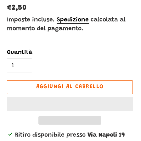
Prezzo
€2,50
di
Imposte incluse.
Spedizione
calcolata al
momento del pagamento.
listino
Quantità
AGGIUNGI AL CARRELLO
Inserimento
Ritiro disponibile presso
Via Napoli 19