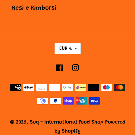
Resi e Rimborsi
V
EUR €
A
L
Facebook
Instagram
U
T
Metodi
A
di
pagamento
© 2026,
Suq - International Food Shop
Powered
by Shopify