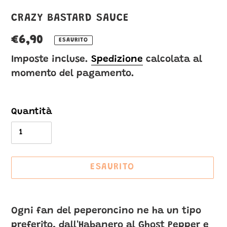
VENDITORE
CRAZY BASTARD SAUCE
Prezzo
€6,90
ESAURITO
di
Imposte incluse.
Spedizione
calcolata al
momento del pagamento.
listino
Quantità
ESAURITO
Inserimento
del
Ogni fan del peperoncino ne ha un tipo
prodotto
preferito, dall'Habanero al Ghost Pepper e