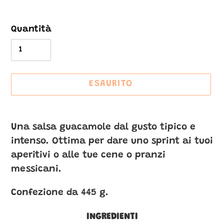
Quantità
ESAURITO
Inserimento
del
Una salsa guacamole dal gusto tipico e
prodotto
intenso. Ottima per dare uno sprint ai tuoi
nel
aperitivi o alle tue cene o pranzi
carrello
messicani.
Confezione da 445 g.
INGREDIENTI