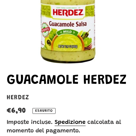
GUACAMOLE HERDEZ
VENDITORE
HERDEZ
Prezzo
€6,90
ESAURITO
di
Imposte incluse.
Spedizione
calcolata al
momento del pagamento.
listino