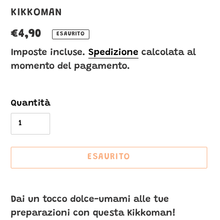
VENDITORE
KIKKOMAN
Prezzo
€4,90
ESAURITO
di
Imposte incluse.
Spedizione
calcolata al
momento del pagamento.
listino
Quantità
ESAURITO
Inserimento
del
Dai un tocco dolce-umami alle tue
prodotto
preparazioni con questa Kikkoman!