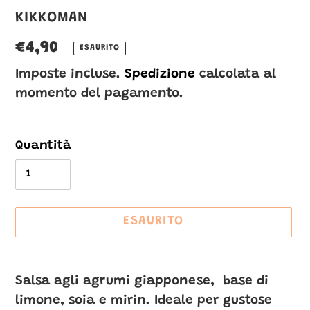
VENDITORE
KIKKOMAN
Prezzo
€4,90
ESAURITO
di
Imposte incluse.
Spedizione
calcolata al
momento del pagamento.
listino
Quantità
ESAURITO
Inserimento
del
Salsa agli agrumi giapponese, base di
prodotto
limone, soia e mirin. Ideale per gustose