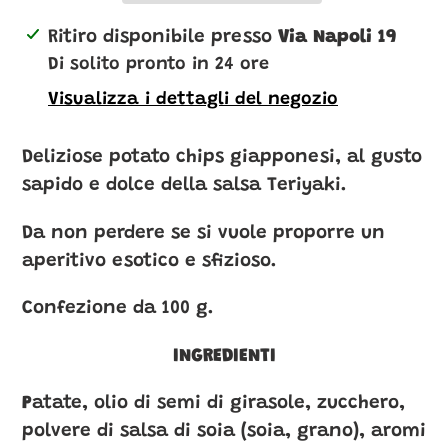
Inserimento
Ritiro disponibile presso
Via Napoli 19
del
Di solito pronto in 24 ore
prodotto
Visualizza i dettagli del negozio
nel
carrello
Deliziose potato chips giapponesi, al gusto
sapido e dolce della salsa Teriyaki.
Da non perdere se si vuole proporre un
aperitivo esotico e sfizioso.
Confezione da 100 g.
INGREDIENTI
P
atate, olio di semi di girasole, zucchero,
polvere di salsa di soia (soia, grano), aromi