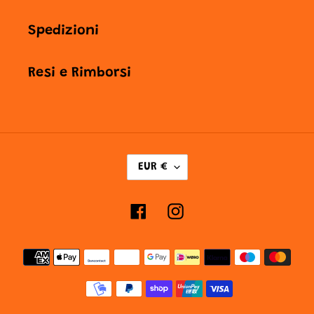
Spedizioni
Resi e Rimborsi
V
EUR €
A
L
Facebook
Instagram
U
T
Metodi
A
di
pagamento