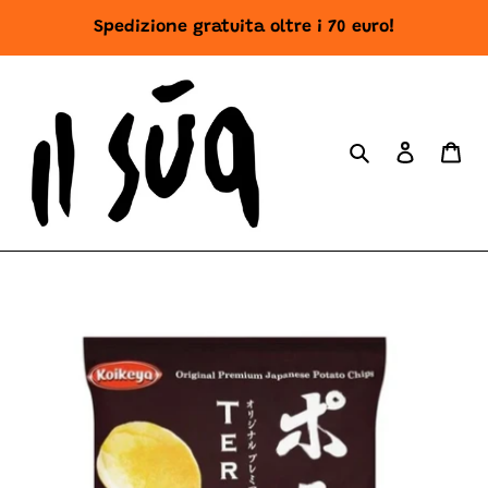
Vai
Spedizione gratuita oltre i 70 euro!
direttamente
ai
contenuti
Cerca
Accedi
Ca