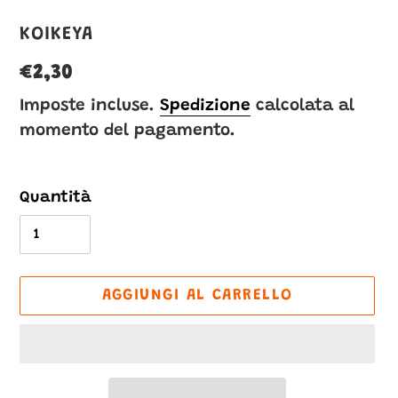
VENDITORE
KOIKEYA
Prezzo
€2,30
di
Imposte incluse.
Spedizione
calcolata al
momento del pagamento.
listino
Quantità
AGGIUNGI AL CARRELLO