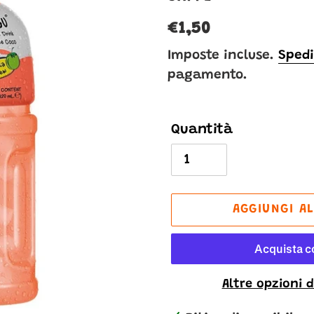
Prezzo
€1,50
di
Imposte incluse.
Spedi
pagamento.
listino
Quantità
AGGIUNGI A
Altre opzioni