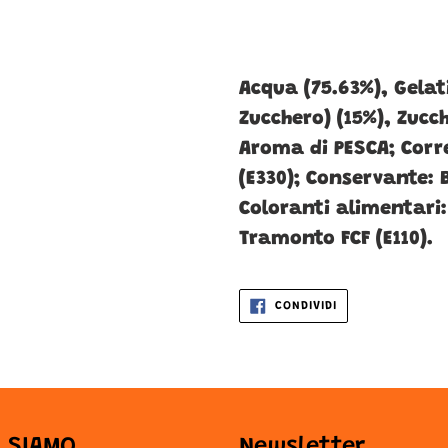
Acqua (75.63%), Gelat
Zucchero) (15%), Zucch
Aroma di PESCA; Corre
(E330); Conservante: 
Coloranti alimentari:
Tramonto FCF (E110).
CONDIVIDI
CONDIVIDI
SU
FACEBOOK
I SIAMO
Newsletter