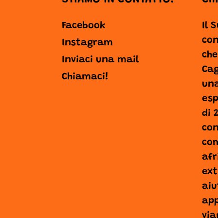
Facebook
Il 
con
Instagram
che
Inviaci una mail
Cag
Chiamaci!
una
esp
di 
con
com
afr
ext
aiu
app
via