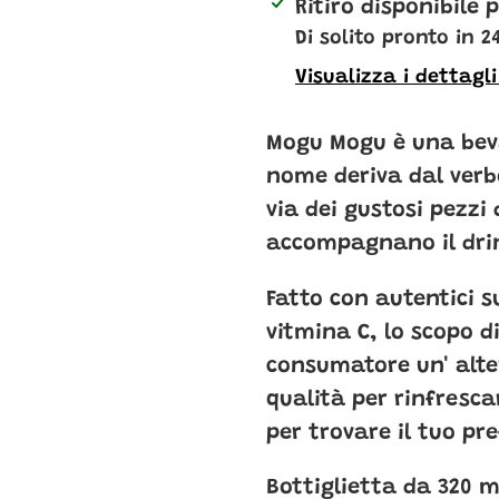
Inserimento
Ritiro disponibile
del
Di solito pronto in 2
prodotto
Visualizza i dettagl
nel
carrello
Mogu Mogu è una beva
nome deriva dal verb
via dei gustosi pezzi 
accompagnano il dri
Fatto con autentici su
vitmina C, lo scopo d
consumatore un' alte
qualità per rinfrescar
per trovare il tuo pre
Bottiglietta da 320 m