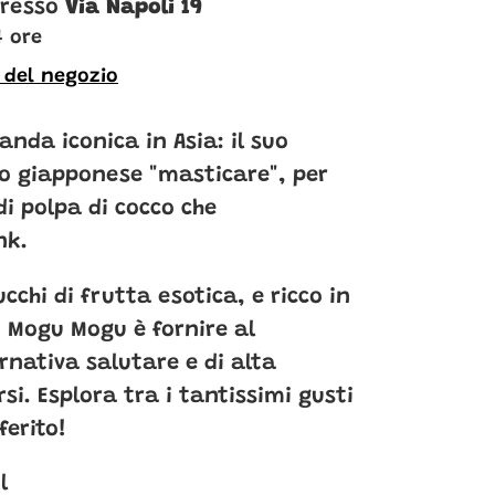
 presso
Via Napoli 19
4 ore
i del negozio
nda iconica in Asia: il suo
o giapponese "masticare", per
di polpa di cocco che
nk.
cchi di frutta esotica, e ricco in
i Mogu Mogu è fornire al
rnativa salutare e di alta
si. Esplora tra i tantissimi gusti
ferito!
l