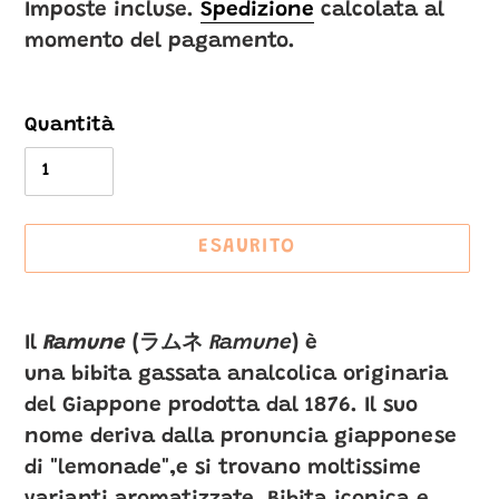
di
Imposte incluse.
Spedizione
calcolata al
momento del pagamento.
listino
Quantità
ESAURITO
Inserimento
del
Il
Ramune
(
ラムネ
Ramune
)
è
prodotto
una bibita
gassata analcolica originaria
nel
del Giappone
prodotta dal 1876. Il suo
carrello
nome deriva dalla pronuncia giapponese
di "lemonade",e si trovano moltissime