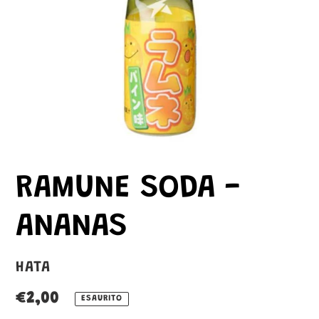
RAMUNE SODA -
ANANAS
VENDITORE
HATA
Prezzo
€2,00
ESAURITO