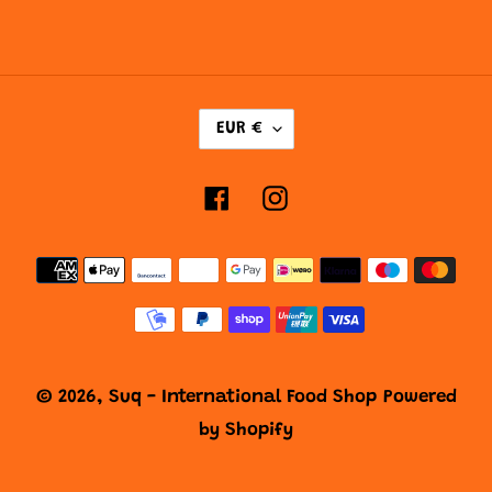
V
EUR €
A
L
Facebook
Instagram
U
T
Metodi
A
di
pagamento
© 2026,
Suq - International Food Shop
Powered
by Shopify