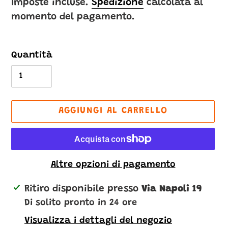
di
Imposte incluse.
Spedizione
calcolata al
momento del pagamento.
listino
Quantità
AGGIUNGI AL CARRELLO
Altre opzioni di pagamento
Inserimento
Ritiro disponibile presso
Via Napoli 19
del
Di solito pronto in 24 ore
prodotto
Visualizza i dettagli del negozio