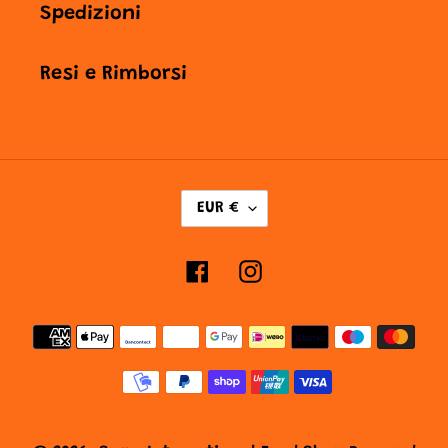
Spedizioni
Resi e Rimborsi
V
EUR €
A
L
Facebook
Instagram
U
T
Metodi
A
di
pagamento